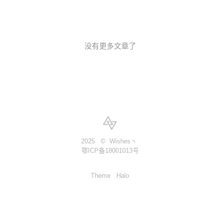
专业知识（程序员）来就“小区团菜较混乱”的问题，略尽
一份绵力。一、分析小区团菜现状??经前期观察发现小
区团菜流程是这样的：由社区、物业人员或志愿者（以
没有更多文章了
下简称物
2025
© Wishes丶
鄂ICP备18001013号
Theme
Halo