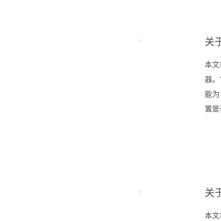
关
本文章
器。
能为
置是
关
本文章