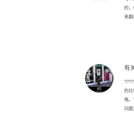
的，
来翻
有关
??
的比
咯。
问题