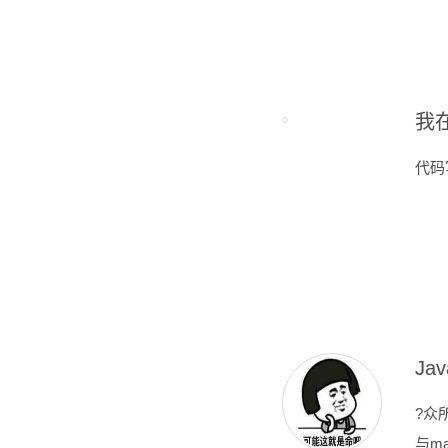
我在
代码
Ja
?众
与m