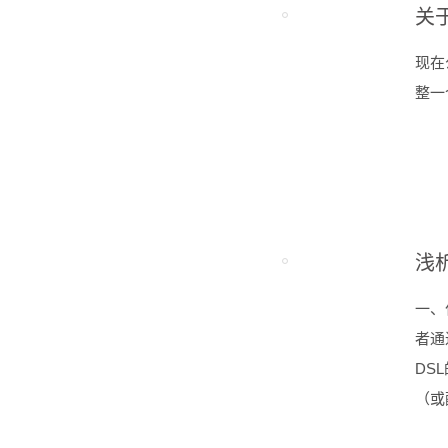
关
现在
整一
浅
一、
者通
DS
（或