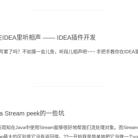
IDEA里听相声 —— IDEA插件开发
写累了吗？不如摸一会儿鱼，听段儿相声吧~~~ 手把手教你在IDEA
va Stream peek的一些坑
所周知在Java中使用Stream能够很好地帮我们流处理对象。而Strea
ap最大的区别是它没有返回值。??一开始我是简单地把它当做一个vo